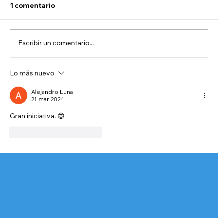
1 comentario
Escribir un comentario...
Lo más nuevo
Alejandro Luna
21 mar 2024
ADM Pintando sonrisas al Refugio San
Gran iniciativa. 😍
Gregorio
Me gusta
Reaccionar