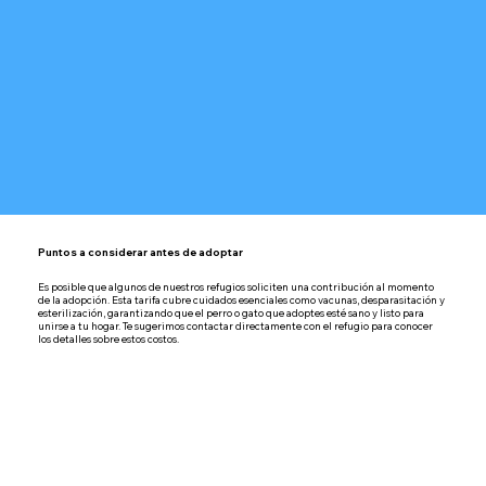
Puntos a considerar antes de adoptar
Es posible que algunos de nuestros refugios soliciten una contribución al momento
de la adopción. Esta tarifa cubre cuidados esenciales como vacunas, desparasitación y
esterilización, garantizando que el perro o gato que adoptes esté sano y listo para
unirse a tu hogar. Te sugerimos contactar directamente con el refugio para conocer
los detalles sobre estos costos.